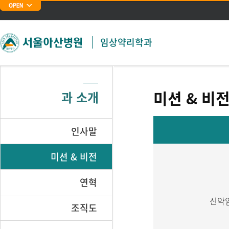
주메뉴 바로가기
본문 바로가기
임상약리학과
미션 & 비
과 소개
인사말
미션 & 비전
연혁
신약임
조직도