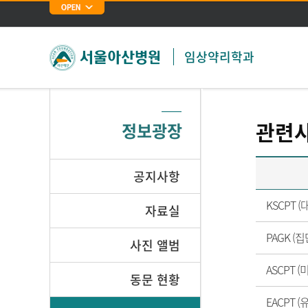
임상약리학과
관련
정보광장
공지사항
KSCPT
자료실
PAGK (
집
사진 앨범
ASCPT
동문 현황
EACPT