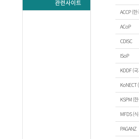
관련사이트
ACCP 
ACoP
CDISC
ISoP
KDDF 
KoNEC
KSPM 
MFDS 
PAGANZ