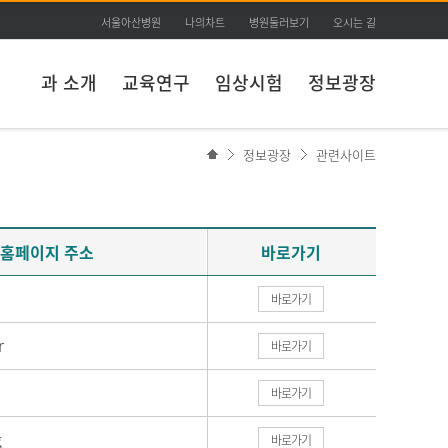
서울아산병원
나의차트
병원둘러보기
오시는 길
과 소개
교육연구
임상시험
정보광장
정보광장
관련사이트
홈페이지 주소
바로가기
바로가기
r
바로가기
바로가기
g
바로가기