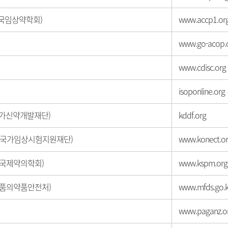
(한국임상약학회)
www.accp1.or
www.go-acop.
www.cdisc.org
isoponline.org
(국가신약개발재단)
kddf.org
T (국가임상시험지원재단)
www.konect.or
(한국제약의학회)
www.kspm.org
(식품의약품안전처)
www.mfds.go.k
www.paganz.o