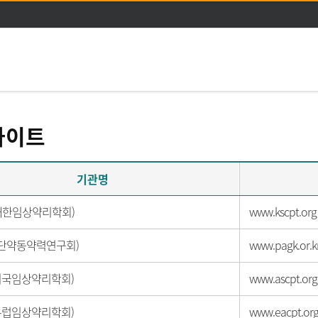
주메뉴 바로가기
본문 바로가기
사이트
기관명
 (대한임상약리학회)
www.kscpt.org
단약동약력연구회)
www.pagk.or.k
 (미국임상약리학회)
www.ascpt.org
 (유럽임상약리학회)
www.eacpt.or