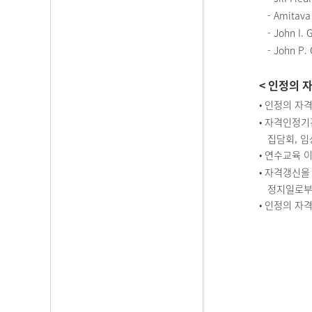
- Amitava 
- John I. Ga
- John P. G
< 인정의 
•
인정의 자격
•
자격인정기간
집담회, 임상
•
연수교육 이
•
자격갱신을 
정지일로
부
•
인정의 자격