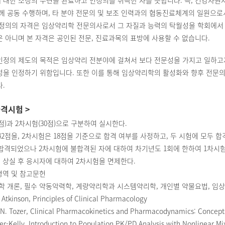
대한 소정의 수련을 완료하고 인정의를 취득한 자를 뜻합니다. 즉, 건강자원자
께 공동 수행하며, 타 분야 전문의 및 보조 인력과의 협동진료체계의 일원으
인정의의 자격은 임상약리학 전문의사로서 그 자질과 능력의 탁월성을 학회에서
 아니며 본 자격은 공인된 전문, 진료과목의 표방에 사용할 수 없습니다.
인정의 제도의 목적은 임상약리 전분야에 걸쳐서 보다 전문성을 가지고 일하
성을 인정하기 위함입니다. 또한 이를 통해 임상약리학의 활성화와 향후 전문의
.
자격시험 >
0점)과 2차시험(30점)으로 구분하여 실시한다.
42점을, 2차시험은 18점을 기준으로 합격 여부를 사정하고, 두 시험에 모두 합
합격되었으나 2차시험에 불합격된 자에 대하여 차기년도 1회에 한하여 1차시
 상실 후 응시자에 대하여 2차시험을 면제한다.
영역 및 참고문헌
 개론, 필수 약동악력학, 계량약리학과 시스템약리학, 개인별 약물요법, 임상
 Atkinson, Principles of Clinical Pharmacology
. Tozer, Clinical Pharmacokinetics and Pharmacodynamics: Concepts
ler-Kelly, Introduction to Population PK/PD Analysis with Nonlinear Mi