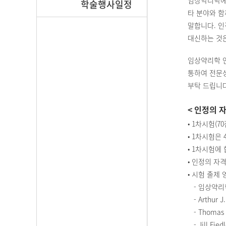
임상약리학에 
학술행사일정
타 분야와 함
말합니다. 
대신하는 것은
임상약리학 
통하여 전문
부탁 드립니다
< 인정의 
• 1차시험(7
•
1차시험은 
•
1차시험에 
•
인정의 자격
•
시험 출제 
- 임상약리학
- Arthur J.
- Thomas N
- Jill Fied