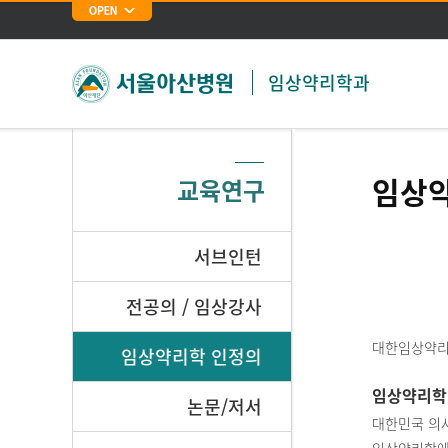
임상약리학과
임상
교육연구
서브인턴
전공의 / 임상강사
대한임상약리학
임상약리학 인정의
임상약리학
논문/저서
대한민국 의사