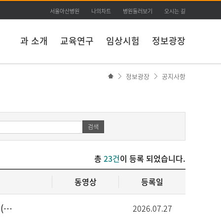
서울아산병원
나의차트
병원둘러보기
오시는 길
과 소개
교육연구
임상시험
정보광장
정보광장
공지사항
검색
총
23건
이 등록 되었습니다.
동영상
등록일
2027학년도 전기 울산대학교 일반대학원 의과학전공 (서울아산병원 임상약리학과 약동약력학 실험실) 대학원생 모집공고
2026.07.27