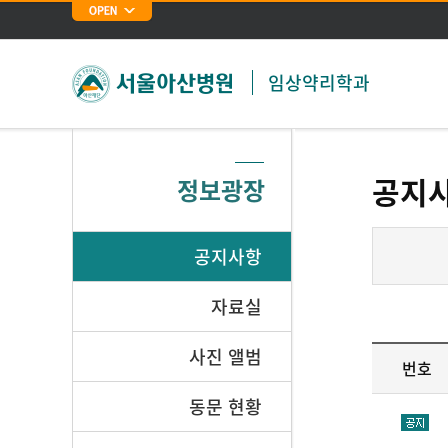
임상약리학과
공지
정보광장
공지사항
자료실
사진 앨범
번호
동문 현황