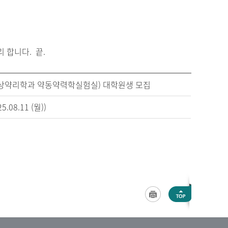
 합니다. 끝.
임상약리학과 약동약력학실험실) 대학원생 모집
8.11 (월))