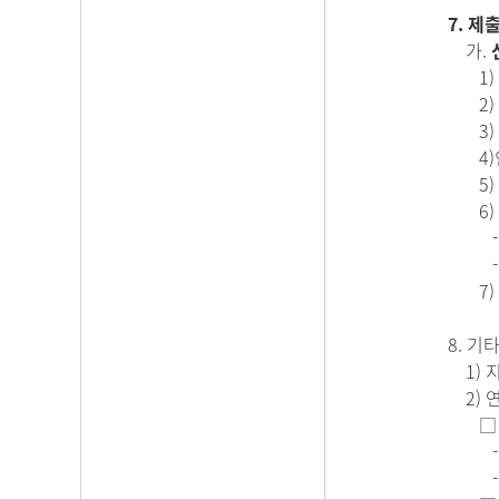
7. 제
가.
1) 지
2) 
3) 
4)인
5) 
6) 
- 현
- 예
7
8. 기
1) 
2) 
□ 
- 주
- 전화