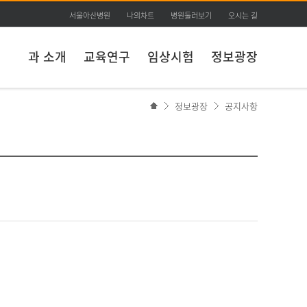
서울아산병원
나의차트
병원둘러보기
오시는 길
과 소개
교육연구
임상시험
정보광장
정보광장
공지사항