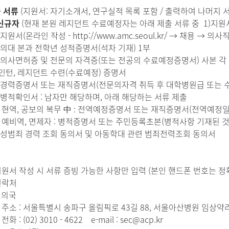
출 서류
(지원서: 자기소개서, 연구실적 목록 포함 / 출력하여 나머지 
신규자
(현재 본원 레지던트 수료예정자는 아래 제출 서류 중 1)지원서
원서(온라인 작성 - http://www.amc.seoul.kr/ → 채용 → 의
의대 본과 전학년 성적증명서(석차 기재) 1부
의사면허증 및 전문의 자격증(또는 전공의 수료예정증명서) 사본 각 
턴, 레지던트 수련(수료예정) 증명서
경력증명서 또는 재직증명서(전문의자격 취득 후 대학병원급 또는 수
병적확인서 : 남자만 해당하며, 아래 해당하는 서류 제출
역, 공보의 복무 中 : 전역예정증명서 또는 재직증명서(전역예정일
비역, 면제자 : 병적증명서 또는 주민등록초본(병적사항 기재된 것
) 성범죄 경력 조회 동의서 및 아동학대 관련 범죄전력조회 동의서
타
지원서 작성 시 서류 증빙 가능한 사항만 입력 (본인 핸드폰 번호는 정
연락처
의국
소 : 서울특별시 송파구 올림픽로 43길 88, 서울아산병원 임상약
 : (02) 3010 - 4622
e-mail : sec@acp.kr