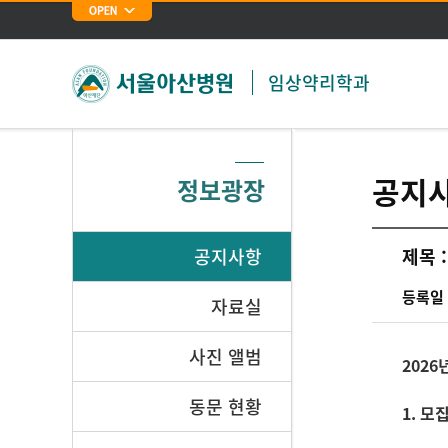
임상약리학과
공지
정보광장
공지사항
제목 :
등록일 
자료실
사진 앨범
202
동문 현황
1. 모