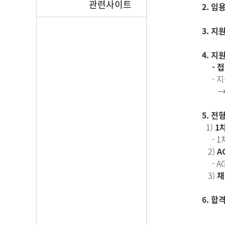
관련사이트
2. 임용
3. 지
4. 지
- 접수기
-
지
→ 접
5. 전
1)
1차
- 1차
2)
A
- AG
3)
채
6. 합격
http: