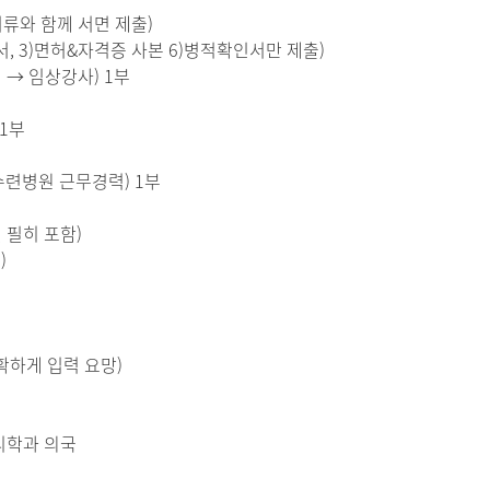
서류와 함께 서면 제출)
, 3)면허&자격증 사본 6)병적확인서만 제출)
사직 → 임상강사) 1부
1부
련병원 근무경력) 1부
 필히 포함)
)
확하게 입력 요망)
리학과 의국