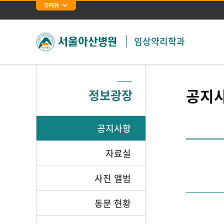
임상약리학과
공지
정보광장
공지사항
자료실
사진 앨범
동문 현황