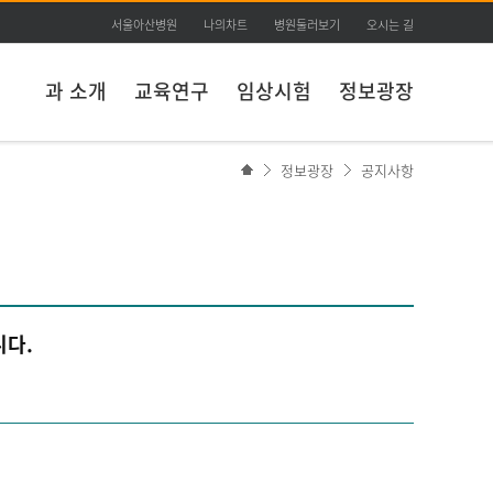
서울아산병원
나의차트
병원둘러보기
오시는 길
과 소개
교육연구
임상시험
정보광장
정보광장
공지사항
니다.