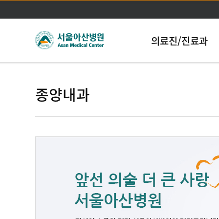
의료진/진료과
종양내과