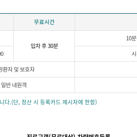
무료시간
10분
입차 후 30분
00
시
원환자 및 보호자
일반 내원객
다.(단, 정산 시 등록카드 제시자에 한함)
진료고객(무료대상) 차량번호등록