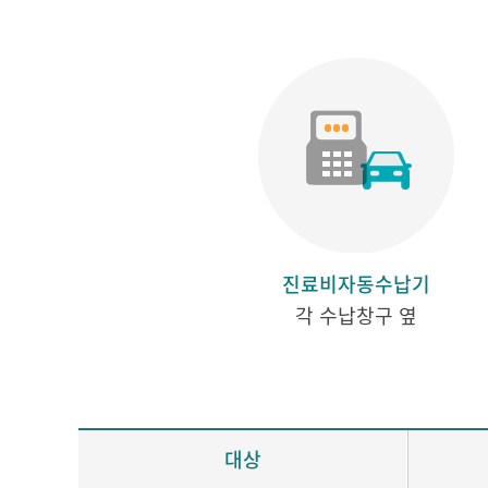
진료비자동수납기
각 수납창구 옆
대상