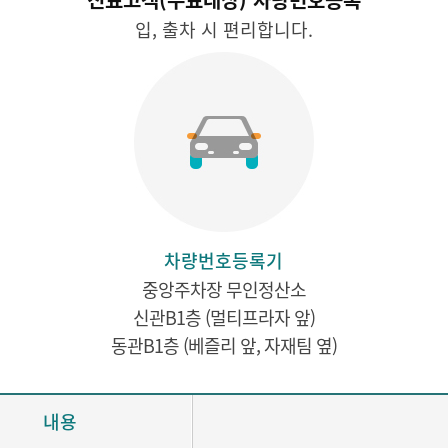
입, 출차 시 편리합니다.
차량번호등록기
중앙주차장 무인정산소
신관B1층 (멀티프라자 앞)
동관B1층 (베즐리 앞, 자재팀 옆)
내용