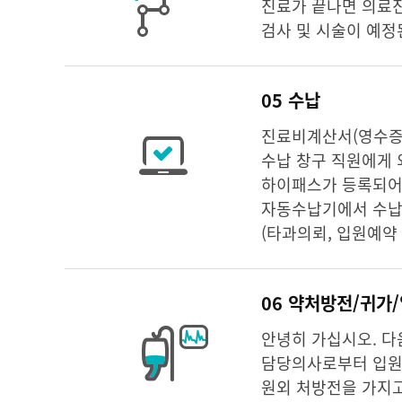
진료가 끝나면 의료진
검사 및 시술이 예정
05 수납
진료비계산서(영수증)
수납 창구 직원에게
하이패스가 등록되어 
자동수납기에서 수납이
(타과의뢰, 입원예약 
06 약처방전/귀가
안녕히 가십시오. 다
담당의사로부터 입원
원외 처방전을 가지고