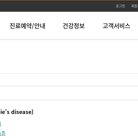
본문바로가기
로그인
회원
진료예약/안내
건강정보
고객서비스
’s disease)
짐
속증