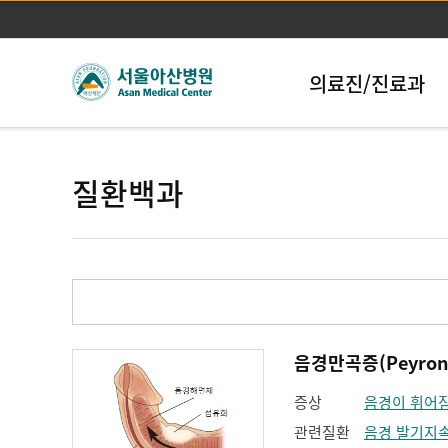
의료진/진료과
질환백과
음경만곡증(Peyronie
증상
음경이 휘어
관련질환
음경 발기지