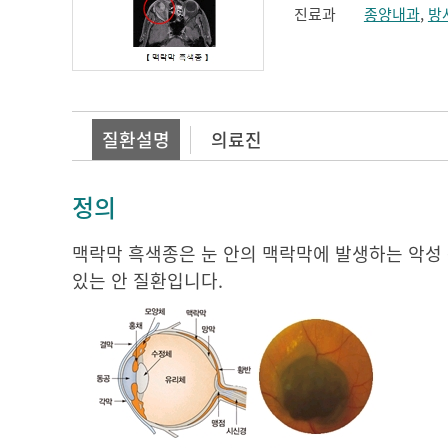
진료과
종양내과
,
방
질환설명
의료진
정의
맥락막 흑색종은 눈 안의 맥락막에 발생하는 악성 
있는 안 질환입니다.