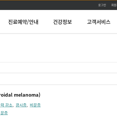
본문바로가기
로그인
회원
진료예약/안내
건강정보
고객서비스
idal melanoma)
력 감소
,
광시증
,
비문증
비문증