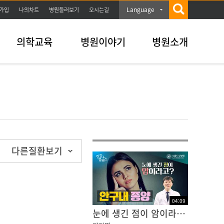
Language
가입
나의차트
병원둘러보기
오시는길
의학교육
병원이야기
병원소개
다른질환보기
04
:
09
눈에 생긴 점이 암이라고? 안구내 종양 | 건강플러스