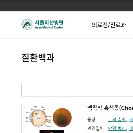
의료진/진료과
질환백과
맥락막 흑색종(Choro
증상
눈의 충혈
,
시
관련질환
망막 박리
,