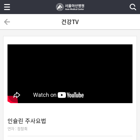
건강TV
인슐린 주사요법
연자 :
정창희