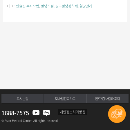
태그 :
인슐린 주사요법
,
혈당조절
,
경구혈당강하제
,
혈당관리
오시는길
모바일진료카드
진료/검사결과 조회
1688-7575
개인정보처리방침
© Asan Medical Center. All rights reserved.