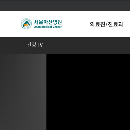
의료진/진료과
건강TV