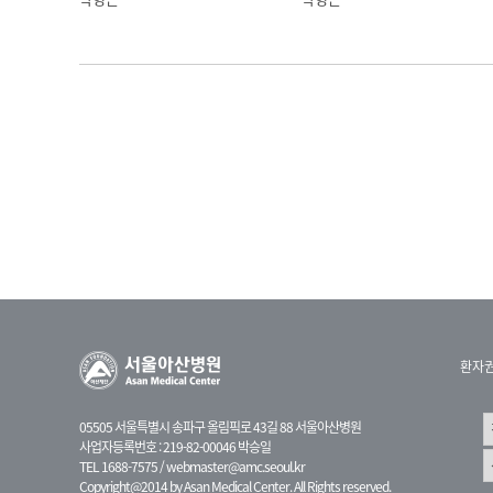
01:11
식습관이나 날씨 이런 것을 비롯한 환경적인 요
담석 강의에서도 말씀해 주셨지만 과거에는 전체 
그렇게 봤는데 최근에는 요로결석 환자가 아주
가 많아지면서 요로결석도 아주 많아졌기 때문에 
한 번 결석을, 이것을 유병률이라고 하는데, 이
02:20
그 종류는 결석의 위치에 따라 보통 콩팥에서 
관에 걸려있는 경우 요관 결석, 방광까지 내려
경우 합병증으로 방광결석이 처음부터 방광에서 
환자
02:53
결석 중에 제일 흔한 것이 석회 성분, 칼슘이 
05505 서울특별시 송파구 올림픽로 43길 88 서울아산병원
같은데 많이 들어있는 것으로 시금치를 많이 섭
사업자등록번호 : 219-82-00046 박승일
TEL 1688-7575 /
webmaster@amc.seoul.kr
다고 보고 있고 그 다음으로 흔한 것이 감염석
Copyright@2014 by Asan Medical Center. All Rights reserved.