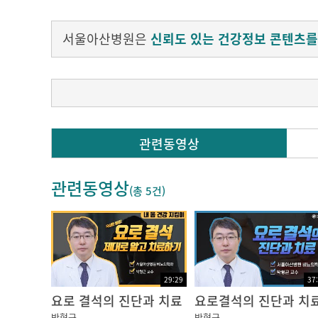
서울아산병원은
신뢰도 있는 건강정보 콘텐츠를
00:00
관련동영상
(TV에서) 요로 결석과 담석을 같이 취급을 해
위 그리고 치료하는 진료과도 담석 같은 경우
관련동영상
라는 점 말씀 드립니다. 그래서 신장하고 소변
(총
5건
)
00:32
소변 중에 결석의 재료가 되고 결석의 성분이 
런 물질이 과포화 됐을 때 (결석이) 생기게 되
29:29
37
은 성인병, 대사증후군 같은 그런 대사적인 문제
요로 결석의 진단과 치료
요로결석의 진단과 치
박형근
박형근