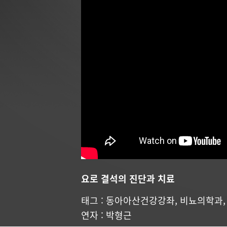
요로 결석의 진단과 치료
태그 :
동아아산건강강좌
,
비뇨의학과
연자 :
박형근