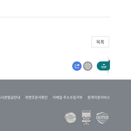
니다. 그러면 결석이 얼마나 흔하냐? 하면 아까
고 봤었거든요. 90년대, 2000년대 초까지는
 생활습관으로 비만 인구가 늘어나고 성인인구
00명 인구 중에서 10~15명 정도는 평생 중에
목록
 할 수 있습니다.
신장 안에 있는 경우 신장 결석, 내려가다가 요
것이 내려오는 경우도 있고 전립선 비대증 같은
성분에 따라서 더 나눌 수가 있습니다.
록사본발급안내
위변조문서확인
이메일 주소수집거부
원격지원서비스
니다. 그래서 칼슘 수산석, 수산이란 것은 시금치
을 비롯한 칼슘석이 전체의 70~80%를 차지한
석은 최근에 여러 가지 건강상태나 이런 것이 좋