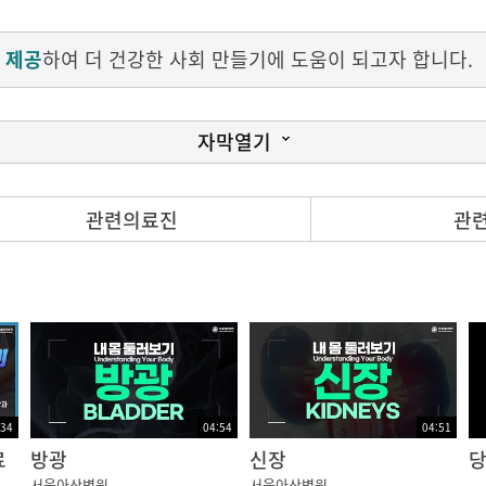
 제공
하여 더 건강한 사회 만들기에 도움이 되고자 합니다.
자막열기
관련의료진
관
서 이에 대한 정보를 시청자분들에게 드리고 하는데 사실은 
는 소화기내과와 외과에서 치료를 하지만 요로결석은 비뇨의학
이 지나가는 길인 요로에 생기는 것이 결석이고
되는 그런 물질들이 너무 과포화되서 농축이 되면 그게 뭉쳐져
는데 여기에는 여러 가지 요인이 관여를 합니다. 가족력이나 유
:34
04:54
04:51
 그리고 수분 섭취 이런
료
방광
신장
서울아산병원
서울아산병원