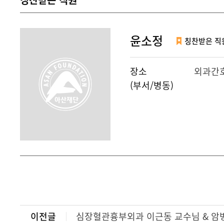
윤소정
칭찬받은 직
장소
외과간호2
(부서/병동)
이전글
심장혈관흉부외과 이근동 교수님 & 암