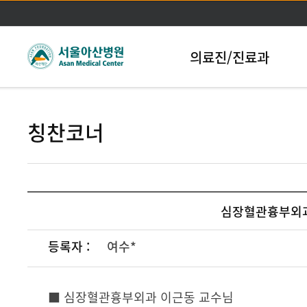
본문바로가기
의료진/진료과
칭찬코너
심장혈관흉부외과
등록자 :
여수*
■ 심장혈관흉부외과 이근동 교수님