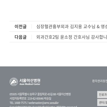
이전글
심장혈관흉부외과 김지용 교수님 & 영상
다음글
외과간호2팀 윤소정 간호사님 감사합니
환자권리장
05505 서울특별시 송파구 올림픽로 43길 88 서울아산병원
사업자등록번호 : 219-82-00046 박승일
TEL 1688-7575 /
webmaster@amc.seoul.kr